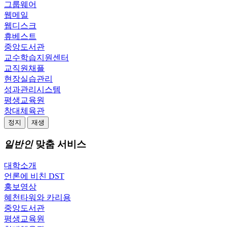
그룹웨어
웹메일
웹디스크
휴베스트
중앙도서관
교수학습지원센터
교직원채플
현장실습관리
성과관리시스템
평생교육원
창대체육관
정지
재생
일반인
맞춤 서비스
대학소개
언론에 비친 DST
홍보영상
혜천타워와 카리용
중앙도서관
평생교육원