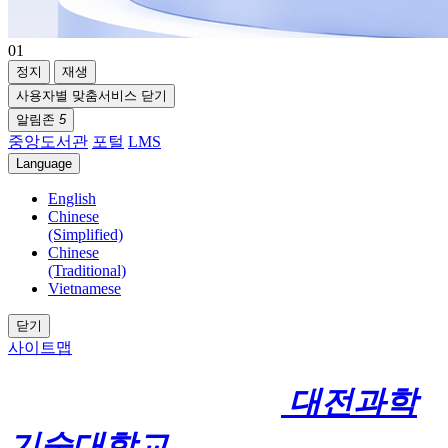
01
정지
재생
사용자별 맞춤서비스 닫기
알림존
5
중앙도서관
포털
LMS
Language
English
Chinese
(Simplified)
Chinese
(Traditional)
Vietnamese
닫기
사이트맵
대전과학
기술대학교