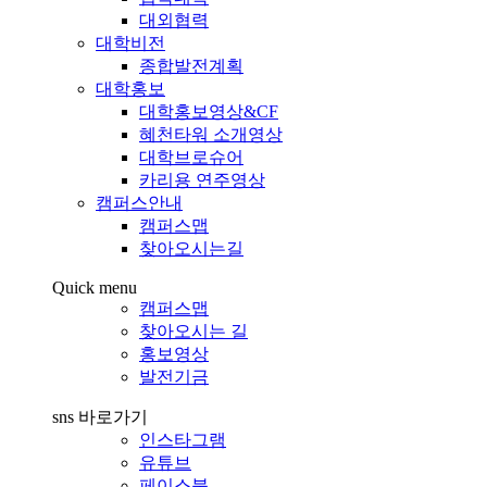
대외협력
대학비전
종합발전계획
대학홍보
대학홍보영상&CF
혜천타워 소개영상
대학브로슈어
카리용 연주영상
캠퍼스안내
캠퍼스맵
찾아오시는길
Quick menu
캠퍼스맵
찾아오시는 길
홍보영상
발전기금
sns 바로가기
인스타그램
유튜브
페이스북