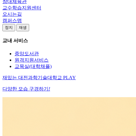
창대체육관
교수학습지원센터
오시는길
캠퍼스맵
정지
재생
교내 서비스
중앙도서관
원격지원서비스
교목실(대학채플)
재밌는
대전과학기술대학교
PLAY
다양한 모습 구경하기
!