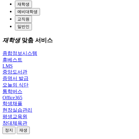
재학생
예비대학생
교직원
일반인
재학생
맞춤 서비스
종합정보시스템
휴베스트
LMS
중앙도서관
증명서 발급
오늘의 식단
통학버스
Office365
학생채플
현장실습관리
평생교육원
창대체육관
정지
재생