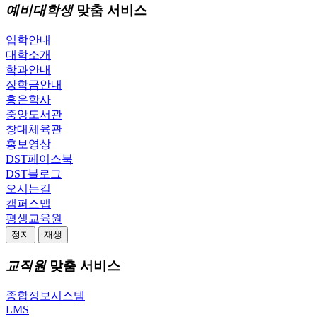
예비대학생
맞춤 서비스
입학안내
대학소개
학과안내
장학금안내
홍은학사
중앙도서관
창대체육관
홍보영상
DST페이스북
DST블로그
오시는길
캠퍼스맵
평생교육원
정지
재생
교직원
맞춤 서비스
종합정보시스템
LMS