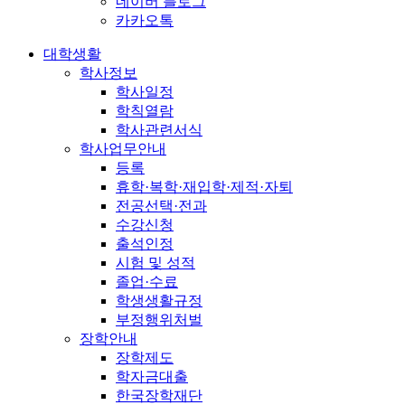
네이버 블로그
카카오톡
대학생활
학사정보
학사일정
학칙열람
학사관련서식
학사업무안내
등록
휴학·복학·재입학·제적·자퇴
전공선택·전과
수강신청
출석인정
시험 및 성적
졸업·수료
학생생활규정
부정행위처벌
장학안내
장학제도
학자금대출
한국장학재단