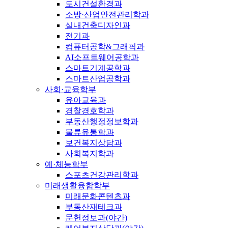
도시건설환경과
소방·산업안전관리학과
실내건축디자인과
전기과
컴퓨터공학&그래픽과
AI소프트웨어공학과
스마트기계공학과
스마트산업공학과
사회·교육학부
유아교육과
경찰경호학과
부동산행정정보학과
물류유통학과
보건복지상담과
사회복지학과
예·체능학부
스포츠건강관리학과
미래생활융합학부
미래문화콘텐츠과
부동산재테크과
문헌정보과(야간)