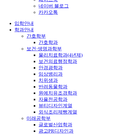
네이버 블로그
카카오톡
입학안내
학과안내
간호학부
간호학과
보건·생명과학부
물리치료학과(4년제)
보건의료행정학과
안경광학과
임상병리과
치위생과
반려동물학과
원예치유조경학과
자율전공학과
뷰티디자인계열
외식조리제빵계열
미래공학부
글로벌산업학과
광고PR디자인과