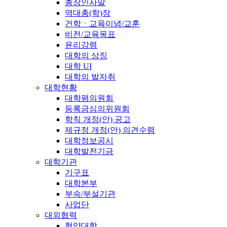
총장인사말
역대총(학)장
건학ㆍ교육이념/교훈
비전/교육목표
윤리강령
대학의 상징
대학 UI
대학의 발자취
대학현황
대학평의원회
등록금심의위원회
학칙 개정(안) 공고
제규정 개정(안) 의견수렴
대학정보공시
대학발전기금
대학기관
기구표
대학본부
부속/부설기관
사업단
대외협력
협약대학