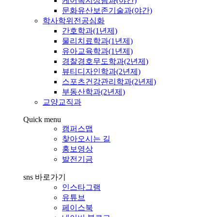
케어복지상담과(야간)
문화유산보존기술과(야간)
학사학위전공심화
간호학과(1년제)
물리치료학과(1년제)
유아교육학과(1년제)
경찰경호무도학과(2년제)
뷰티디자인학과(2년제)
스포츠건강관리학과(2년제)
부동산학과(2년제)
교양교직과
Quick menu
캠퍼스맵
찾아오시는 길
홍보영상
발전기금
sns 바로가기
인스타그램
유튜브
페이스북