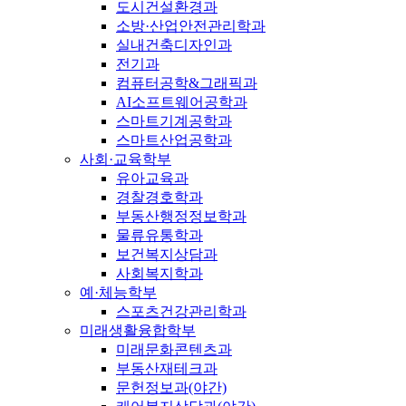
도시건설환경과
소방·산업안전관리학과
실내건축디자인과
전기과
컴퓨터공학&그래픽과
AI소프트웨어공학과
스마트기계공학과
스마트산업공학과
사회·교육학부
유아교육과
경찰경호학과
부동산행정정보학과
물류유통학과
보건복지상담과
사회복지학과
예·체능학부
스포츠건강관리학과
미래생활융합학부
미래문화콘텐츠과
부동산재테크과
문헌정보과(야간)