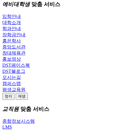
예비대학생
맞춤 서비스
입학안내
대학소개
학과안내
장학금안내
홍은학사
중앙도서관
창대체육관
홍보영상
DST페이스북
DST블로그
오시는길
캠퍼스맵
평생교육원
정지
재생
교직원
맞춤 서비스
종합정보시스템
LMS