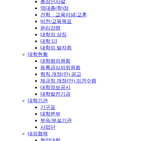
총장인사말
역대총(학)장
건학ㆍ교육이념/교훈
비전/교육목표
윤리강령
대학의 상징
대학 UI
대학의 발자취
대학현황
대학평의원회
등록금심의위원회
학칙 개정(안) 공고
제규정 개정(안) 의견수렴
대학정보공시
대학발전기금
대학기관
기구표
대학본부
부속/부설기관
사업단
대외협력
협약대학