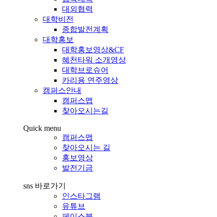
대외협력
대학비전
종합발전계획
대학홍보
대학홍보영상&CF
혜천타워 소개영상
대학브로슈어
카리용 연주영상
캠퍼스안내
캠퍼스맵
찾아오시는길
Quick menu
캠퍼스맵
찾아오시는 길
홍보영상
발전기금
sns 바로가기
인스타그램
유튜브
페이스북