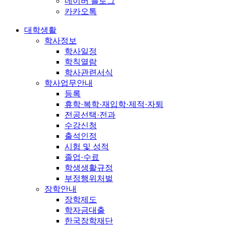
네이버 블로그
카카오톡
대학생활
학사정보
학사일정
학칙열람
학사관련서식
학사업무안내
등록
휴학·복학·재입학·제적·자퇴
전공선택·전과
수강신청
출석인정
시험 및 성적
졸업·수료
학생생활규정
부정행위처벌
장학안내
장학제도
학자금대출
한국장학재단