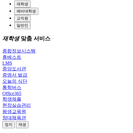
재학생
예비대학생
교직원
일반인
재학생
맞춤 서비스
종합정보시스템
휴베스트
LMS
중앙도서관
증명서 발급
오늘의 식단
통학버스
Office365
학생채플
현장실습관리
평생교육원
창대체육관
정지
재생