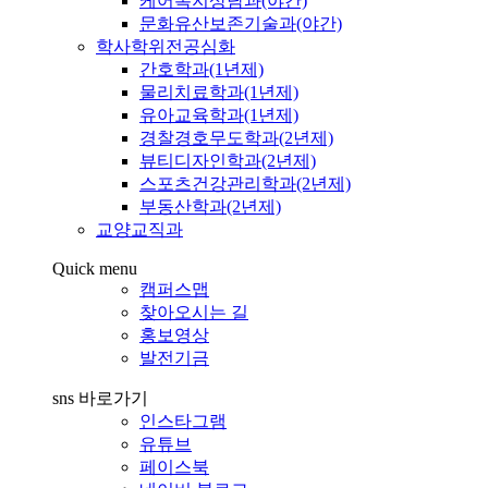
케어복지상담과(야간)
문화유산보존기술과(야간)
학사학위전공심화
간호학과(1년제)
물리치료학과(1년제)
유아교육학과(1년제)
경찰경호무도학과(2년제)
뷰티디자인학과(2년제)
스포츠건강관리학과(2년제)
부동산학과(2년제)
교양교직과
Quick menu
캠퍼스맵
찾아오시는 길
홍보영상
발전기금
sns 바로가기
인스타그램
유튜브
페이스북