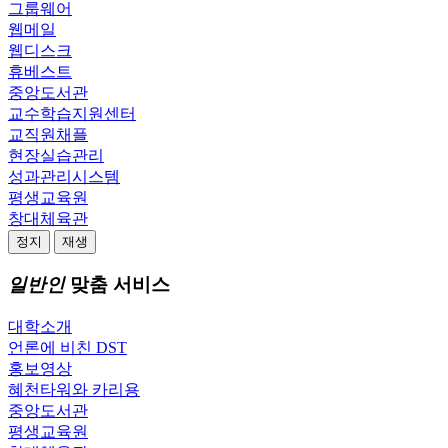
그룹웨어
웹메일
웹디스크
휴베스트
중앙도서관
교수학습지원센터
교직원채플
현장실습관리
성과관리시스템
평생교육원
창대체육관
정지
재생
일반인
맞춤 서비스
대학소개
언론에 비친 DST
홍보영상
혜천타워와 카리용
중앙도서관
평생교육원