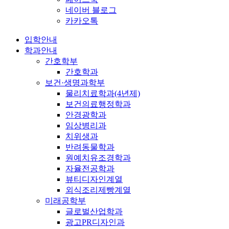
네이버 블로그
카카오톡
입학안내
학과안내
간호학부
간호학과
보건·생명과학부
물리치료학과(4년제)
보건의료행정학과
안경광학과
임상병리과
치위생과
반려동물학과
원예치유조경학과
자율전공학과
뷰티디자인계열
외식조리제빵계열
미래공학부
글로벌산업학과
광고PR디자인과