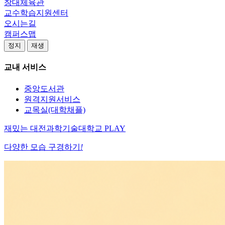
창대체육관
교수학습지원센터
오시는길
캠퍼스맵
정지
재생
교내 서비스
중앙도서관
원격지원서비스
교목실(대학채플)
재밌는
대전과학기술대학교
PLAY
다양한 모습 구경하기
!