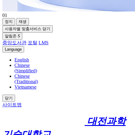
01
정지
재생
사용자별 맞춤서비스 닫기
알림존
5
중앙도서관
포털
LMS
Language
English
Chinese
(Simplified)
Chinese
(Traditional)
Vietnamese
닫기
사이트맵
대전과학
기술대학교