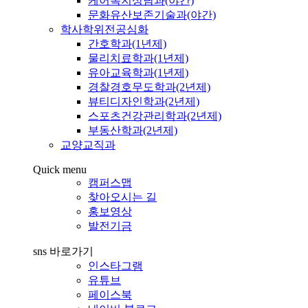
케어복지상담과(야간)
문화유산보존기술과(야간)
학사학위전공심화
간호학과(1년제)
물리치료학과(1년제)
유아교육학과(1년제)
경찰경호무도학과(2년제)
뷰티디자인학과(2년제)
스포츠건강관리학과(2년제)
부동산학과(2년제)
교양교직과
Quick menu
캠퍼스맵
찾아오시는 길
홍보영상
발전기금
sns 바로가기
인스타그램
유튜브
페이스북