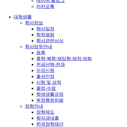
네이버 블로그
카카오톡
대학생활
학사정보
학사일정
학칙열람
학사관련서식
학사업무안내
등록
휴학·복학·재입학·제적·자퇴
전공선택·전과
수강신청
출석인정
시험 및 성적
졸업·수료
학생생활규정
부정행위처벌
장학안내
장학제도
학자금대출
한국장학재단