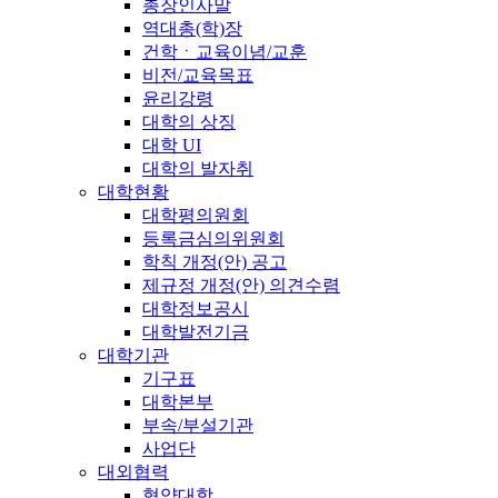
총장인사말
역대총(학)장
건학ㆍ교육이념/교훈
비전/교육목표
윤리강령
대학의 상징
대학 UI
대학의 발자취
대학현황
대학평의원회
등록금심의위원회
학칙 개정(안) 공고
제규정 개정(안) 의견수렴
대학정보공시
대학발전기금
대학기관
기구표
대학본부
부속/부설기관
사업단
대외협력
협약대학