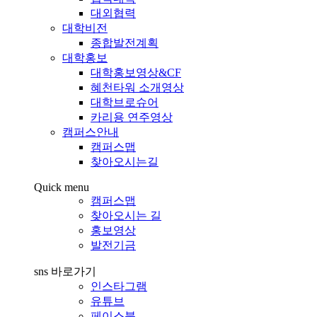
대외협력
대학비전
종합발전계획
대학홍보
대학홍보영상&CF
혜천타워 소개영상
대학브로슈어
카리용 연주영상
캠퍼스안내
캠퍼스맵
찾아오시는길
Quick menu
캠퍼스맵
찾아오시는 길
홍보영상
발전기금
sns 바로가기
인스타그램
유튜브
페이스북