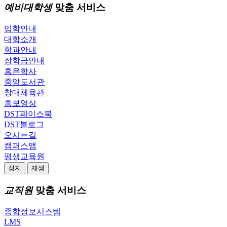
예비대학생
맞춤 서비스
입학안내
대학소개
학과안내
장학금안내
홍은학사
중앙도서관
창대체육관
홍보영상
DST페이스북
DST블로그
오시는길
캠퍼스맵
평생교육원
정지
재생
교직원
맞춤 서비스
종합정보시스템
LMS