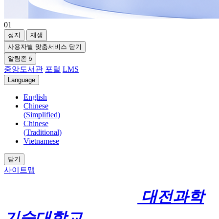
01
정지
재생
사용자별 맞춤서비스 닫기
알림존
5
중앙도서관
포털
LMS
Language
English
Chinese
(Simplified)
Chinese
(Traditional)
Vietnamese
닫기
사이트맵
대전과학
기술대학교