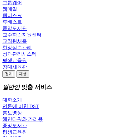
그룹웨어
웹메일
웹디스크
휴베스트
중앙도서관
교수학습지원센터
교직원채플
현장실습관리
성과관리시스템
평생교육원
창대체육관
정지
재생
일반인
맞춤 서비스
대학소개
언론에 비친 DST
홍보영상
혜천타워와 카리용
중앙도서관
평생교육원