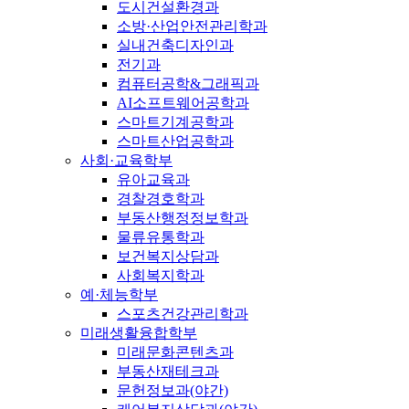
도시건설환경과
소방·산업안전관리학과
실내건축디자인과
전기과
컴퓨터공학&그래픽과
AI소프트웨어공학과
스마트기계공학과
스마트산업공학과
사회·교육학부
유아교육과
경찰경호학과
부동산행정정보학과
물류유통학과
보건복지상담과
사회복지학과
예·체능학부
스포츠건강관리학과
미래생활융합학부
미래문화콘텐츠과
부동산재테크과
문헌정보과(야간)