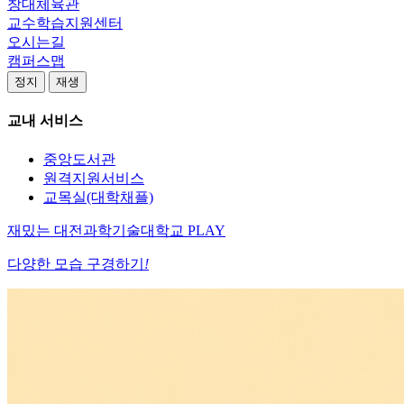
창대체육관
교수학습지원센터
오시는길
캠퍼스맵
정지
재생
교내 서비스
중앙도서관
원격지원서비스
교목실(대학채플)
재밌는
대전과학기술대학교
PLAY
다양한 모습 구경하기
!