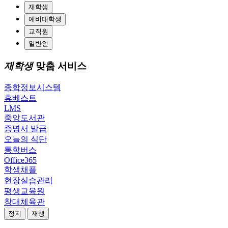
재학생
예비대학생
교직원
일반인
재학생
맞춤 서비스
종합정보시스템
휴베스트
LMS
중앙도서관
증명서 발급
오늘의 식단
통학버스
Office365
학생채플
현장실습관리
평생교육원
창대체육관
정지
재생