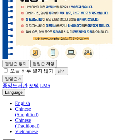
팝업존 정지
팝업존 재생
오늘 하루 열지 않기
닫기
알림존
5
중앙도서관
포털
LMS
Language
English
Chinese
(Simplified)
Chinese
(Traditional)
Vietnamese