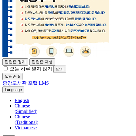
팝업존 정지
팝업존 재생
오늘 하루 열지 않기
닫기
알림존
5
중앙도서관
포털
LMS
Language
English
Chinese
(Simplified)
Chinese
(Traditional)
Vietnamese