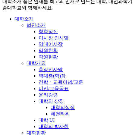
대학소개
좋은 인재를 최고의 인재로 만드는 대학, 대전과학기
술대학교와 함께하세요.
대학소개
법인소개
창학정신
이사장 인사말
역대이사장
임원현황
직원현황
대학개요
총장인사말
역대총(학)장
건학ㆍ교육이념/교훈
비전/교육목표
윤리강령
대학의 상징
대학의상징
혜천타워
대학 UI
대학의 발자취
대학현황