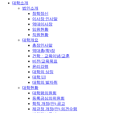
대학소개
법인소개
창학정신
이사장 인사말
역대이사장
임원현황
직원현황
대학개요
총장인사말
역대총(학)장
건학ㆍ교육이념/교훈
비전/교육목표
윤리강령
대학의 상징
대학 UI
대학의 발자취
대학현황
대학평의원회
등록금심의위원회
학칙 개정(안) 공고
제규정 개정(안) 의견수렴