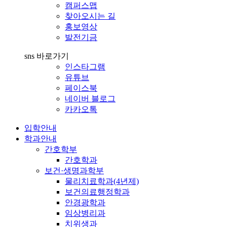
캠퍼스맵
찾아오시는 길
홍보영상
발전기금
sns 바로가기
인스타그램
유튜브
페이스북
네이버 블로그
카카오톡
입학안내
학과안내
간호학부
간호학과
보건·생명과학부
물리치료학과(4년제)
보건의료행정학과
안경광학과
임상병리과
치위생과