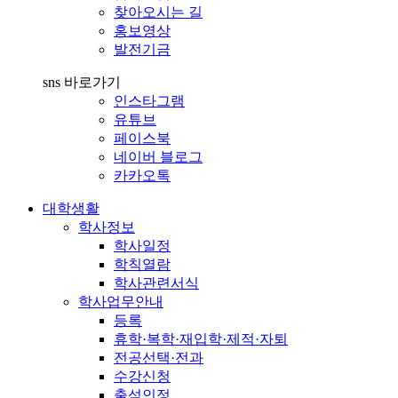
찾아오시는 길
홍보영상
발전기금
sns 바로가기
인스타그램
유튜브
페이스북
네이버 블로그
카카오톡
대학생활
학사정보
학사일정
학칙열람
학사관련서식
학사업무안내
등록
휴학·복학·재입학·제적·자퇴
전공선택·전과
수강신청
출석인정