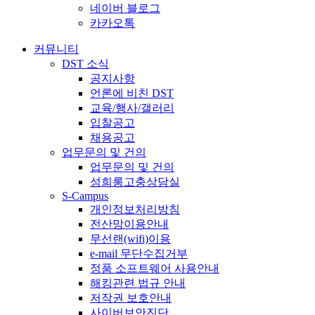
네이버 블로그
카카오톡
커뮤니티
DST 소식
공지사항
언론에 비친 DST
교육/행사/갤러리
입찰공고
채용공고
업무문의 및 건의
업무문의 및 건의
성희롱고충상담실
S-Campus
개인정보처리방침
전산망이용안내
무선랜(wifi)이용
e-mail 무단수집거부
정품 소프트웨어 사용안내
해킹관련 법규 안내
저작권 보호안내
사이버보안진단