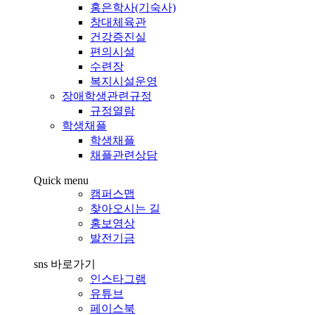
홍은학사(기숙사)
창대체육관
건강증진실
편의시설
수련장
복지시설운영
장애학생관련규정
규정열람
학생채플
학생채플
채플관련상담
Quick menu
캠퍼스맵
찾아오시는 길
홍보영상
발전기금
sns 바로가기
인스타그램
유튜브
페이스북