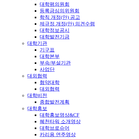
대학평의원회
등록금심의위원회
학칙 개정(안) 공고
제규정 개정(안) 의견수렴
대학정보공시
대학발전기금
대학기관
기구표
대학본부
부속/부설기관
사업단
대외협력
협약대학
대외협력
대학비전
종합발전계획
대학홍보
대학홍보영상&CF
혜천타워 소개영상
대학브로슈어
카리용 연주영상