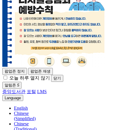
팝업존 정지
팝업존 재생
오늘 하루 열지 않기
닫기
알림존
5
중앙도서관
포털
LMS
Language
English
Chinese
(Simplified)
Chinese
(Traditional)