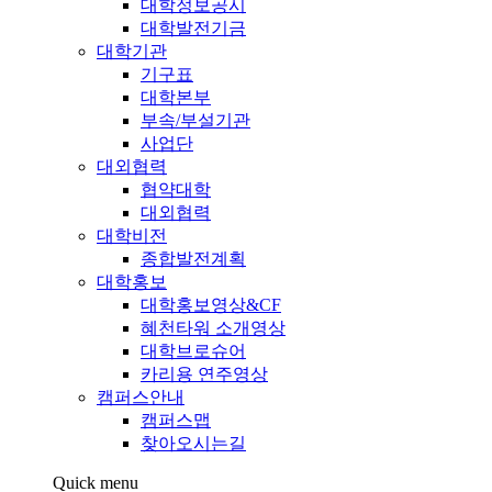
대학정보공시
대학발전기금
대학기관
기구표
대학본부
부속/부설기관
사업단
대외협력
협약대학
대외협력
대학비전
종합발전계획
대학홍보
대학홍보영상&CF
혜천타워 소개영상
대학브로슈어
카리용 연주영상
캠퍼스안내
캠퍼스맵
찾아오시는길
Quick menu