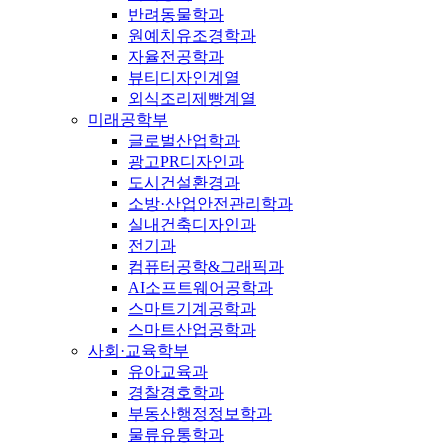
반려동물학과
원예치유조경학과
자율전공학과
뷰티디자인계열
외식조리제빵계열
미래공학부
글로벌산업학과
광고PR디자인과
도시건설환경과
소방·산업안전관리학과
실내건축디자인과
전기과
컴퓨터공학&그래픽과
AI소프트웨어공학과
스마트기계공학과
스마트산업공학과
사회·교육학부
유아교육과
경찰경호학과
부동산행정정보학과
물류유통학과