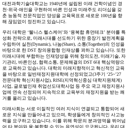
대전과학기술대학교는 1940년에 설립된 이래 건학이념인 경
천·위국·애인을 구현하여 바른 인성과 미래주도 리더십을 갖
춘 능동적 전문직업인 양성을 교육목표로 새로운 100년을 향
해 끊임없이 정진하고 있습니다.
우리 대학은 ‘웰니스 헬스케어’와 ‘융복합 휴먼테크’ 분야를 특
성화 전략으로, 미래시대를 선도하기 위한 중장기 발전계획을
수립하여 실천(Dynamic), 나눔(Share), 소통(Together)의 인성을
바탕으로 한 DST 창의융합형 인재상를 꾀하고 있습니다. 또한
미래시대에 부합하는 인재양성을 위해 창의도전, 미래기술, 자
기관리, 바른인성, 협력소통, 문제해결의 DST 6대 핵심역량으
로 교육하고 있습니다. 대학의 미래지향적이고 혁신적인 교육
을 바탕으로 일반재정지원대학에 선정되었고(3주기 ‘25~’27
전문대학 혁신지원사업), RISE(지역혁신중심 대학지원체계)
사업, 글로벌인재 취업선도대학사업 등 주요 국고 재정지원사
업에 연속 선정되며 지속적으로 교육부의 재정지원을 받는 쾌
거를 올리고 있습니다.
미래사회는 서로 이질적인 여러 지식이 연결되고 통합되어 새
로운 지식을 만들어내고 있으며, 학생들에게 창의적인 사고능
력을 요구하고 있습니다. 이를 위해 학문의 분과영역을 뛰어넘
어 타 분야와 융·복합할 수 있는 유연성이 요구됩니다. 우리 대