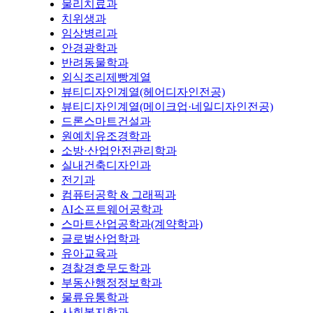
물리치료과
치위생과
임상병리과
안경광학과
반려동물학과
외식조리제빵계열
뷰티디자인계열(헤어디자인전공)
뷰티디자인계열(메이크업·네일디자인전공)
드론스마트건설과
원예치유조경학과
소방·산업안전관리학과
실내건축디자인과
전기과
컴퓨터공학 & 그래픽과
AI소프트웨어공학과
스마트산업공학과(계약학과)
글로벌산업학과
유아교육과
경찰경호무도학과
부동산행정정보학과
물류유통학과
사회복지학과